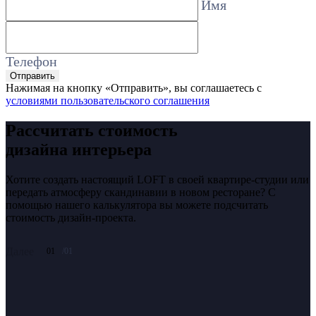
Имя
Телефон
Отправить
Нажимая на кнопку «Отправить», вы соглашаетесь с
условиями пользовательского соглашения
Рассчитать стоимость
дизайна интерьера
Хотите создать настоящий LOFT в своей квартире-студии или
передать атмосферу скандинавии в новом ресторане? С
помощью нашего калькулятора вы можете подсчитать
стоимость дизайн-проекта.
Далее
01
/01